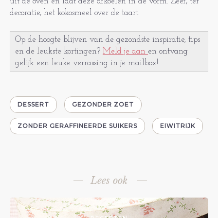
uit de oven en laat deze afkoelen in de vorm. Zeef, ter
decoratie, het kokosmeel over de taart.
Op de hoogte blijven van de gezondste inspiratie, tips
en de leukste kortingen?
Meld je aan
en ontvang
gelijk een leuke verrassing in je mailbox!
DESSERT
GEZONDER ZOET
ZONDER GERAFFINEERDE SUIKERS
EIWITRIJK
Lees ook