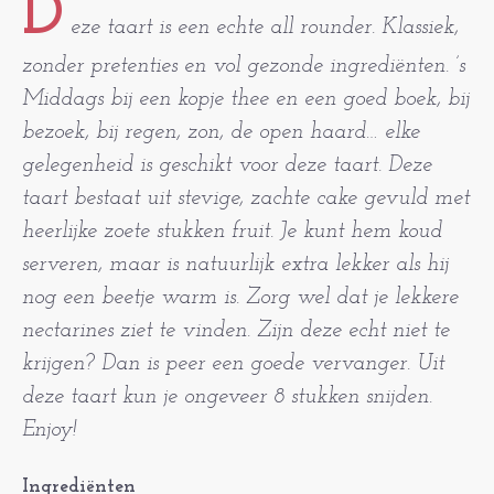
D
eze taart is een echte all rounder. Klassiek,
zonder pretenties en vol gezonde ingrediënten. ’s
Middags bij een kopje thee en een goed boek, bij
bezoek, bij regen, zon, de open haard… elke
gelegenheid is geschikt voor deze taart. Deze
taart bestaat uit stevige, zachte cake gevuld met
heerlijke zoete stukken fruit. Je kunt hem koud
serveren, maar is natuurlijk extra lekker als hij
nog een beetje warm is. Zorg wel dat je lekkere
nectarines ziet te vinden. Zijn deze echt niet te
krijgen? Dan is peer een goede vervanger. Uit
deze taart kun je ongeveer 8 stukken snijden.
Enjoy!
Ingrediënten