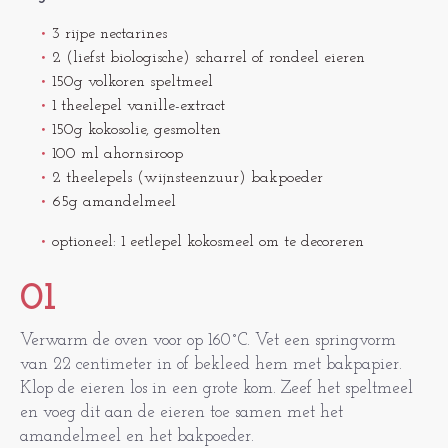
3 rijpe nectarines
2 (liefst biologische) scharrel of rondeel eieren
150g volkoren speltmeel
1 theelepel vanille-extract
150g kokosolie, gesmolten
100 ml ahornsiroop
2 theelepels (wijnsteenzuur) bakpoeder
65g amandelmeel
optioneel: 1 eetlepel kokosmeel om te decoreren
01
Verwarm de oven voor op 160˚C. Vet een springvorm
van 22 centimeter in of bekleed hem met bakpapier.
Klop de eieren los in een grote kom. Zeef het speltmeel
en voeg dit aan de eieren toe samen met het
amandelmeel en het bakpoeder.