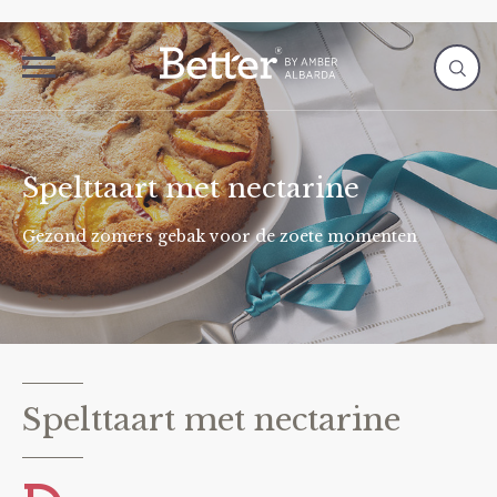
Spelttaart met nectarine
Gezond zomers gebak voor de zoete momenten
Spelttaart met nectarine