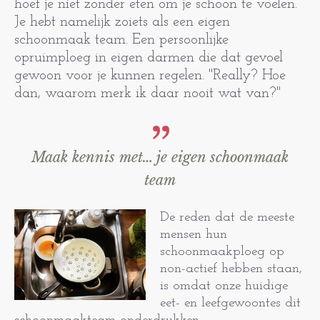
hoef je niet zonder eten om je schoon te voelen.
Je hebt namelijk zoiets als een eigen
schoonmaak team. Een persoonlijke
opruimploeg in eigen darmen die dat gevoel
gewoon voor je kunnen regelen. "Really? Hoe
dan, waarom merk ik daar nooit wat van?"
Maak kennis met… je eigen schoonmaak
team
De reden dat de meeste
mensen hun
schoonmaakploeg op
non-actief hebben staan,
is omdat onze huidige
eet- en leefgewoontes dit