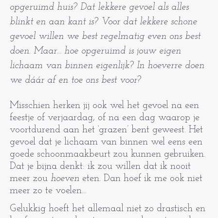
opgeruimd huis? Dat lekkere gevoel als alles
blinkt en aan kant is? Voor dat lekkere schone
gevoel willen we best regelmatig even ons best
doen. Maar... hoe opgeruimd is jouw eigen
lichaam van binnen eigenlijk? In hoeverre doen
we dáár af en toe ons best voor?
Misschien herken jij ook wel het gevoel na een
feestje of verjaardag, of na een dag waarop je
voortdurend aan het ‘grazen’ bent geweest. Het
gevoel dat je lichaam van binnen wel eens een
goede schoonmaakbeurt zou kunnen gebruiken.
Dat je bijna denkt: ik zou willen dat ik nooit
meer zou
hoeven
eten. Dan hoef ik me ook niet
meer zo te voelen...
Gelukkig hoeft het allemaal niet zo drastisch en