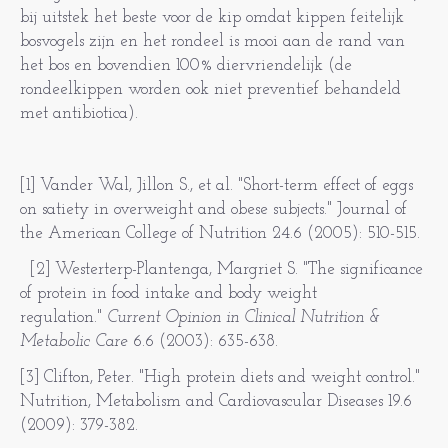
bij uitstek het beste voor de kip omdat kippen feitelijk
bosvogels zijn en het rondeel is mooi aan de rand van
het bos en bovendien 100% diervriendelijk (de
rondeelkippen worden ook niet preventief behandeld
met antibiotica).
[1] Vander Wal, Jillon S., et al. "Short-term effect of eggs
on satiety in overweight and obese subjects." Journal of
the American College of Nutrition 24.6 (2005): 510-515.
[2] Westerterp-Plantenga, Margriet S. "The significance
of protein in food intake and body weight
regulation."
Current Opinion in Clinical Nutrition &
Metabolic Care
6.6 (2003): 635-638.
[3] Clifton, Peter. "High protein diets and weight control."
Nutrition, Metabolism and Cardiovascular Diseases 19.6
(2009): 379-382.