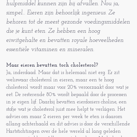
hulpmiddel kunnen zijn bij afvallen. Nou ja,
simpel... Eieren zijn behoorlijk ingenieus. Ze
behoren tot de meest gezonde voedingsmiddelen
die je kunt eten. Ze hebben een hoog
eiwitgehalte en bevatten royale hoeveelheden
essentiële vitaminen en mineralen.
Maar eieren bevatten toch cholesterol?
Ja, inderdaad. Maar dat is helemaal niet erg. Er zit
weliswaar cholesterol in eieren, maar een te hoog
cholesterol wordt maar voor 20% veroorzaakt door wat je
eet. De resterende 80% wordt bepaald door de processen
in je eigen lijf. Daarbij bevatten eierdooiers choline, een
stofje wat je cholesterol juist mee helpt te verlágen. Het
advies om maar 2 eieren per week te eten is daarom
allang achterhaald en dit advies is door de verschillende
Hartstichtingen over de hele wereld al lang geleden