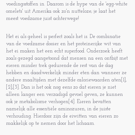
voedingsstoffen in. Daarom is de hype van de 'egg-white
omelets' uit Amerika ook zo'n nutteloze; je laat het
meest voedzame juist achterwege!
Het ei als geheel is perfect zoals het is. De combinatie
van de voedzame dooier en het proteïnerijke wit van
het ei maken het een echt superfood. Onderzoek heeft
zoals gezegd aangetoond dat mensen na een ontbijt met
eieren minder trek gedurende de rest van de dag
hebben en daadwerkelijk minder eten dan wanneer ze
andere maaltijden met dezelfde caloriewaarden aten[1],
[2],[3]. Dan is het ook nog eens zo dat eieren je niet
alleen langer een verzadigd gevoel geven, ze kunnen
ook je metabolisme verhogen[4]. Eieren bevatten
namelijk alle essentiële aminozuren, in de juiste
verhouding. Hierdoor zijn de eiwitten van eieren zo
makkelijk op te nemen door het lichaam.