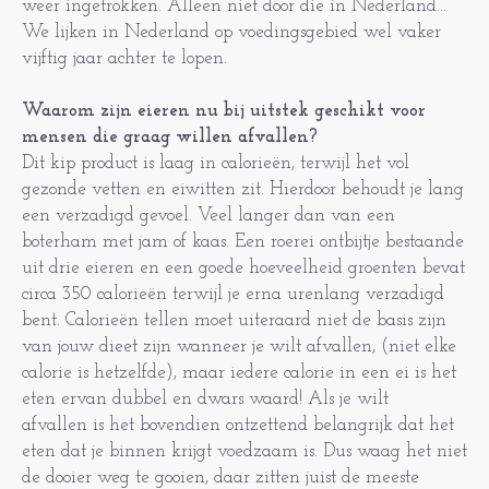
weer ingetrokken. Alleen niet door die in Nederland...
We lijken in Nederland op voedingsgebied wel vaker
vijftig jaar achter te lopen.
Waarom zijn eieren nu bij uitstek geschikt voor
mensen die graag willen afvallen?
Dit kip product is laag in calorieën, terwijl het vol
gezonde vetten en eiwitten zit. Hierdoor behoudt je lang
een verzadigd gevoel. Veel langer dan van een
boterham met jam of kaas. Een roerei ontbijtje bestaande
uit drie eieren en een goede hoeveelheid groenten bevat
circa 350 calorieën terwijl je erna urenlang verzadigd
bent. Calorieën tellen moet uiteraard niet de basis zijn
van jouw dieet zijn wanneer je wilt afvallen, (niet elke
calorie is hetzelfde), maar iedere calorie in een ei is het
eten ervan dubbel en dwars waard! Als je wilt
afvallen is het bovendien ontzettend belangrijk dat het
eten dat je binnen krijgt voedzaam is. Dus waag het niet
de dooier weg te gooien, daar zitten juist de meeste